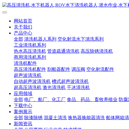
网站首页
关于我们
产品中心
全部
清洗机器人系列
空化射流水下清洗系列
工业清洗机系列
热水高压清洗机
管道疏通清洗机
高压除锈清洗机
商用清洗机系列
清洗机配件
高压清洗机配件
刮船器配件
调压阀
空化射流配件
超声波清洗机
自动超声波清洗机
槽式超声波清洗机
超高压清洗机
激光清洗机
干冰清洗机
应用领域
全部
电厂、船厂、化工厂
食品、药品、畜牧养殖业
防腐
下载中心
案例展示
全部
除漆除锈
混凝土清洗
换热器换能器清洗
船体网箱清
新闻资讯