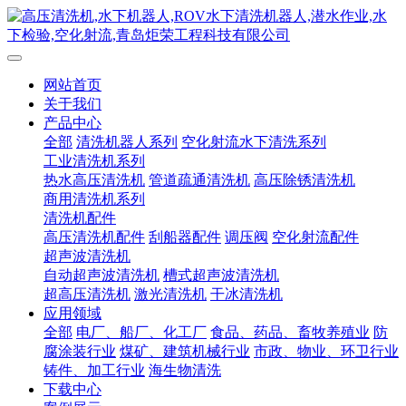
网站首页
关于我们
产品中心
全部
清洗机器人系列
空化射流水下清洗系列
工业清洗机系列
热水高压清洗机
管道疏通清洗机
高压除锈清洗机
商用清洗机系列
清洗机配件
高压清洗机配件
刮船器配件
调压阀
空化射流配件
超声波清洗机
自动超声波清洗机
槽式超声波清洗机
超高压清洗机
激光清洗机
干冰清洗机
应用领域
全部
电厂、船厂、化工厂
食品、药品、畜牧养殖业
防
腐涂装行业
煤矿、建筑机械行业
市政、物业、环卫行业
铸件、加工行业
海生物清洗
下载中心