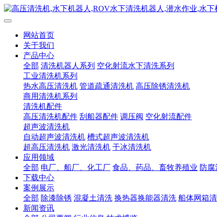
网站首页
关于我们
产品中心
全部
清洗机器人系列
空化射流水下清洗系列
工业清洗机系列
热水高压清洗机
管道疏通清洗机
高压除锈清洗机
商用清洗机系列
清洗机配件
高压清洗机配件
刮船器配件
调压阀
空化射流配件
超声波清洗机
自动超声波清洗机
槽式超声波清洗机
超高压清洗机
激光清洗机
干冰清洗机
应用领域
全部
电厂、船厂、化工厂
食品、药品、畜牧养殖业
防腐
下载中心
案例展示
全部
除漆除锈
混凝土清洗
换热器换能器清洗
船体网箱清
新闻资讯