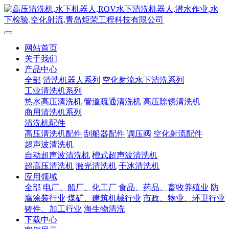
网站首页
关于我们
产品中心
全部
清洗机器人系列
空化射流水下清洗系列
工业清洗机系列
热水高压清洗机
管道疏通清洗机
高压除锈清洗机
商用清洗机系列
清洗机配件
高压清洗机配件
刮船器配件
调压阀
空化射流配件
超声波清洗机
自动超声波清洗机
槽式超声波清洗机
超高压清洗机
激光清洗机
干冰清洗机
应用领域
全部
电厂、船厂、化工厂
食品、药品、畜牧养殖业
防
腐涂装行业
煤矿、建筑机械行业
市政、物业、环卫行业
铸件、加工行业
海生物清洗
下载中心