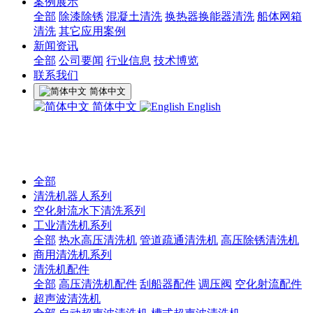
案例展示
全部
除漆除锈
混凝土清洗
换热器换能器清洗
船体网箱
清洗
其它应用案例
新闻资讯
全部
公司要闻
行业信息
技术博览
联系我们
简体中文
简体中文
English
全部
清洗机器人系列
空化射流水下清洗系列
工业清洗机系列
全部
热水高压清洗机
管道疏通清洗机
高压除锈清洗机
商用清洗机系列
清洗机配件
全部
高压清洗机配件
刮船器配件
调压阀
空化射流配件
超声波清洗机