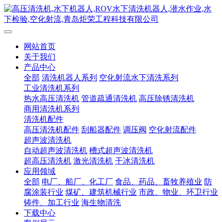
网站首页
关于我们
产品中心
全部
清洗机器人系列
空化射流水下清洗系列
工业清洗机系列
热水高压清洗机
管道疏通清洗机
高压除锈清洗机
商用清洗机系列
清洗机配件
高压清洗机配件
刮船器配件
调压阀
空化射流配件
超声波清洗机
自动超声波清洗机
槽式超声波清洗机
超高压清洗机
激光清洗机
干冰清洗机
应用领域
全部
电厂、船厂、化工厂
食品、药品、畜牧养殖业
防
腐涂装行业
煤矿、建筑机械行业
市政、物业、环卫行业
铸件、加工行业
海生物清洗
下载中心