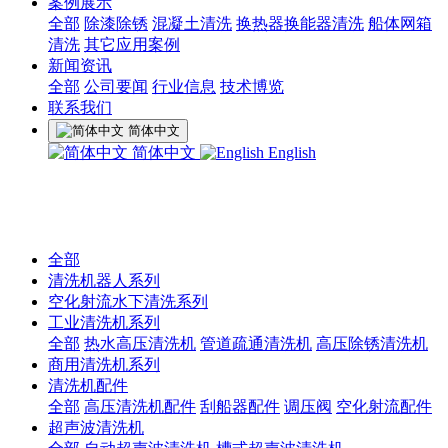
案例展示
全部
除漆除锈
混凝土清洗
换热器换能器清洗
船体网箱
清洗
其它应用案例
新闻资讯
全部
公司要闻
行业信息
技术博览
联系我们
简体中文
简体中文
English
全部
清洗机器人系列
空化射流水下清洗系列
工业清洗机系列
全部
热水高压清洗机
管道疏通清洗机
高压除锈清洗机
商用清洗机系列
清洗机配件
全部
高压清洗机配件
刮船器配件
调压阀
空化射流配件
超声波清洗机