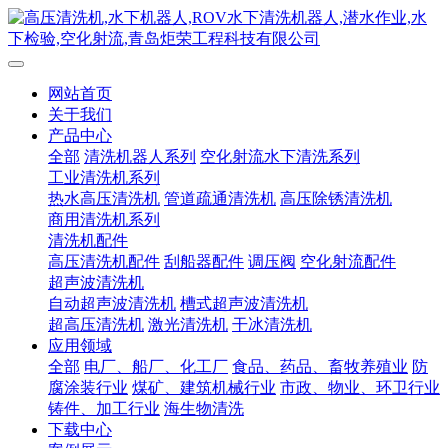
网站首页
关于我们
产品中心
全部
清洗机器人系列
空化射流水下清洗系列
工业清洗机系列
热水高压清洗机
管道疏通清洗机
高压除锈清洗机
商用清洗机系列
清洗机配件
高压清洗机配件
刮船器配件
调压阀
空化射流配件
超声波清洗机
自动超声波清洗机
槽式超声波清洗机
超高压清洗机
激光清洗机
干冰清洗机
应用领域
全部
电厂、船厂、化工厂
食品、药品、畜牧养殖业
防
腐涂装行业
煤矿、建筑机械行业
市政、物业、环卫行业
铸件、加工行业
海生物清洗
下载中心