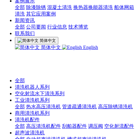
案例展示
全部
除漆除锈
混凝土清洗
换热器换能器清洗
船体网箱
清洗
其它应用案例
新闻资讯
全部
公司要闻
行业信息
技术博览
联系我们
简体中文
简体中文
English
全部
清洗机器人系列
空化射流水下清洗系列
工业清洗机系列
全部
热水高压清洗机
管道疏通清洗机
高压除锈清洗机
商用清洗机系列
清洗机配件
全部
高压清洗机配件
刮船器配件
调压阀
空化射流配件
超声波清洗机