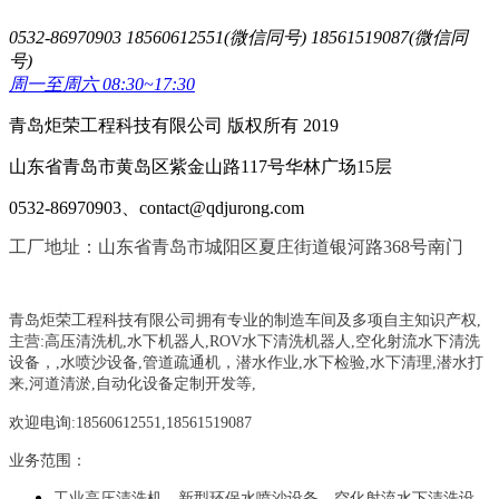
0532-86970903 18560612551(微信同号) 18561519087(微信同
号)
周一至周六 08:30~17:30
青岛炬荣工程科技有限公司 版权所有 2019
山东省青岛市黄岛区紫金山路117号华林广场15层
0532-86970903、contact@qdjurong.com
工厂地址：山东省青岛市城阳区夏庄街道银河路368号南门
青岛炬荣工程科技有限公司拥有专业的制造车间及多项自主知识产权,
主营:
高压清洗机,水下机器人,ROV水下清洗机器人,空化射流水下清洗
设备，
,
水喷沙设备
,管道疏通机
，
潜水作业,水下检验,水下清理,潜水打
来,河道清淤,自动化设备定制开发等,
欢迎电询:18560612551,18561519087
业务范围：
工业高压清洗机、新型环保水喷沙设备、空化射流水下清洗设