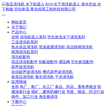
网站首页
关于我们
产品中心
全部
清洗机器人系列
空化射流水下清洗系列
工业清洗机系列
热水高压清洗机
管道疏通清洗机
高压除锈清洗机
商用清洗机系列
清洗机配件
高压清洗机配件
刮船器配件
调压阀
空化射流配件
超声波清洗机
自动超声波清洗机
槽式超声波清洗机
超高压清洗机
激光清洗机
干冰清洗机
应用领域
全部
电厂、船厂、化工厂
食品、药品、畜牧养殖业
防
腐涂装行业
煤矿、建筑机械行业
市政、物业、环卫行业
铸件、加工行业
海生物清洗
下载中心