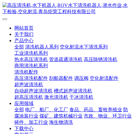
网站首页
关于我们
产品中心
全部
清洗机器人系列
空化射流水下清洗系列
工业清洗机系列
热水高压清洗机
管道疏通清洗机
高压除锈清洗机
商用清洗机系列
清洗机配件
高压清洗机配件
刮船器配件
调压阀
空化射流配件
超声波清洗机
自动超声波清洗机
槽式超声波清洗机
超高压清洗机
激光清洗机
干冰清洗机
应用领域
全部
电厂、船厂、化工厂
食品、药品、畜牧养殖业
防
腐涂装行业
煤矿、建筑机械行业
市政、物业、环卫行业
铸件、加工行业
海生物清洗
下载中心