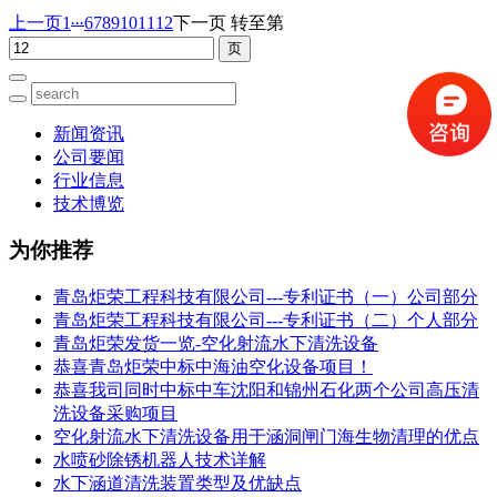
...
上一页
1
6
7
8
9
10
11
12
下一页
转至第
新闻资讯
公司要闻
行业信息
技术博览
为你推荐
青岛炬荣工程科技有限公司---专利证书（一）公司部分
青岛炬荣工程科技有限公司---专利证书（二）个人部分
青岛炬荣发货一览-空化射流水下清洗设备
恭喜青岛炬荣中标中海油空化设备项目！
恭喜我司同时中标中车沈阳和锦州石化两个公司高压清
洗设备采购项目
空化射流水下清洗设备用于涵洞闸门海生物清理的优点
水喷砂除锈机器人技术详解
水下涵道清洗装置类型及优缺点