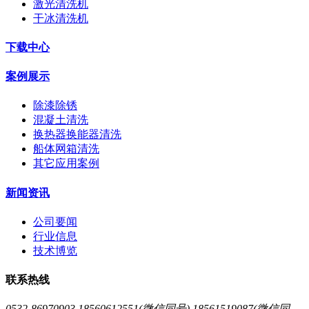
激光清洗机
干冰清洗机
下载中心
案例展示
除漆除锈
混凝土清洗
换热器换能器清洗
船体网箱清洗
其它应用案例
新闻资讯
公司要闻
行业信息
技术博览
联系热线
0532-86970903 18560612551(微信同号) 18561519087(微信同