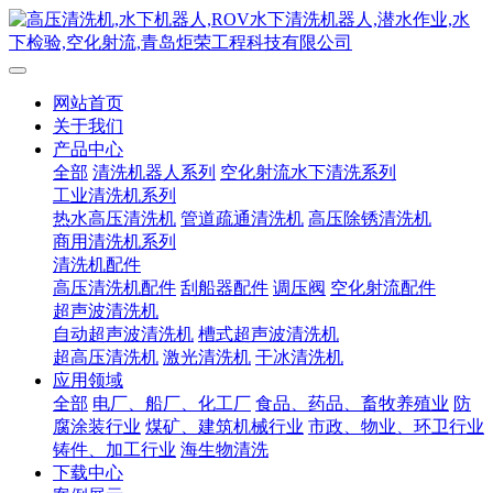
网站首页
关于我们
产品中心
全部
清洗机器人系列
空化射流水下清洗系列
工业清洗机系列
热水高压清洗机
管道疏通清洗机
高压除锈清洗机
商用清洗机系列
清洗机配件
高压清洗机配件
刮船器配件
调压阀
空化射流配件
超声波清洗机
自动超声波清洗机
槽式超声波清洗机
超高压清洗机
激光清洗机
干冰清洗机
应用领域
全部
电厂、船厂、化工厂
食品、药品、畜牧养殖业
防
腐涂装行业
煤矿、建筑机械行业
市政、物业、环卫行业
铸件、加工行业
海生物清洗
下载中心