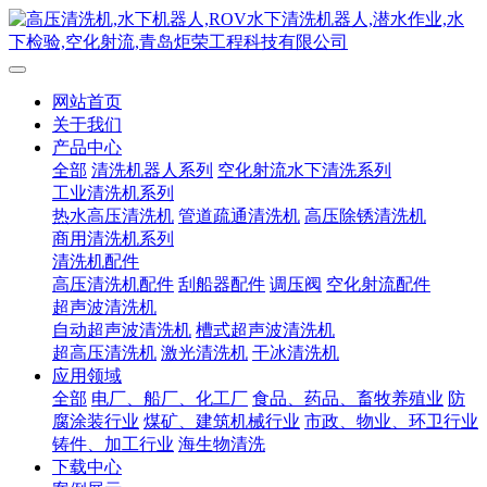
网站首页
关于我们
产品中心
全部
清洗机器人系列
空化射流水下清洗系列
工业清洗机系列
热水高压清洗机
管道疏通清洗机
高压除锈清洗机
商用清洗机系列
清洗机配件
高压清洗机配件
刮船器配件
调压阀
空化射流配件
超声波清洗机
自动超声波清洗机
槽式超声波清洗机
超高压清洗机
激光清洗机
干冰清洗机
应用领域
全部
电厂、船厂、化工厂
食品、药品、畜牧养殖业
防
腐涂装行业
煤矿、建筑机械行业
市政、物业、环卫行业
铸件、加工行业
海生物清洗
下载中心